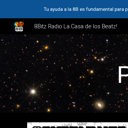
Tu ayuda a la 8B es fundamental para p
Sk
8Bitz Radio La Casa de los Beatz!