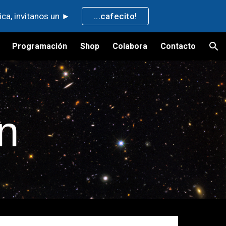
ica, invitanos un ►
...cafecito!
ion
Programación
Shop
Colabora
Contacto
n