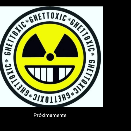
Pr
ó
ximamente