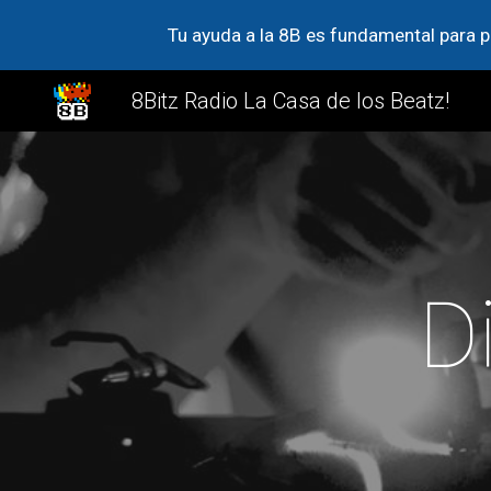
Tu ayuda a la 8B es fundamental para p
Sk
8Bitz Radio La Casa de los Beatz!
Di