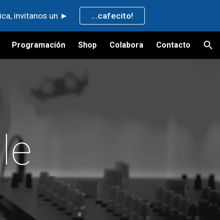
ica, invitanos un ►
...cafecito!
ion
Programación
Shop
Colabora
Contacto
ile