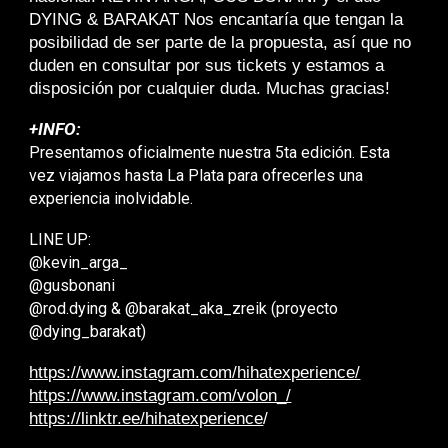
DYING & BARAKAT Nos encantaría que tengan la
posibilidad de ser parte de la propuesta, así que no
duden en consultar por sus tickets y estamos a
disposición por cualquier duda. Muchas gracias!
+INFO:
Presentamos oficialmente nuestra 5ta edición. Esta
vez viajamos hasta La Plata para ofrecerles una
experiencia inolvidable.
LINE UP:
@kevin_arga_
@gusbonani
@rod.dying
&
@barakat_aka_zreik
(proyecto
@dying_barakat
)
https://www.instagram.com/hihatexperience/
https://www.instagram.com/volon_/
https://linktr.ee/hihatexperience
/